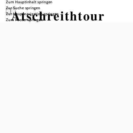
Zum Hauptinhalt springen
Zur Suche springen
Atschreithtour
Zur Hauptnavigation springen
Zum Footer springen
Mountainbiketour ausgehend von
Waidhofen, Lokalbahnhof
Schwierigkeit: mittel
Distanz: 15,84 km
Dauer: 1:00 h
Aufstieg: 465 Hm
Abstieg: 466 Hm
In Merkliste speichern