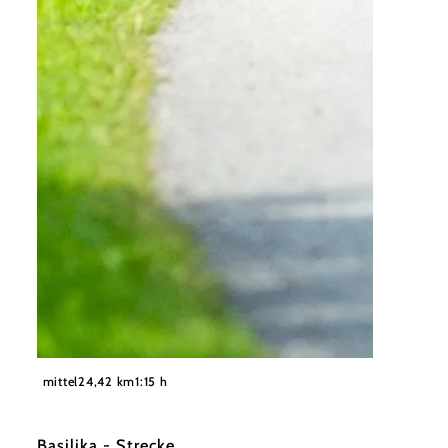
©
Wolfgang Wutzl
mittel
24,42 km
1:15 h
Basilika - Strecke