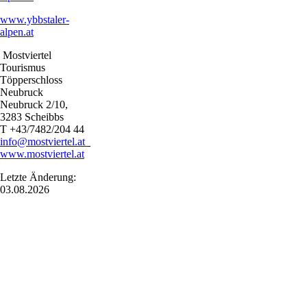
www.ybbstaler-
alpen.at
Mostviertel
Tourismus
Töpperschloss
Neubruck
Neubruck 2/10,
3283 Scheibbs
T +43/7482/204 44
info@mostviertel.at
www.mostviertel.at
Letzte Änderung:
03.08.2026
Naturpark Ybbstal
Haben Sie Fragen? Wir helfen gerne weiter.