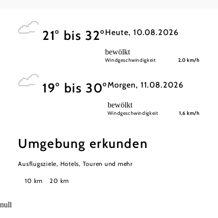
der Ybbs
Heute, 10.08.2026
21° bis 32°
bewölkt
Windgeschwindigkeit
2,0 km/h
Morgen, 11.08.2026
19° bis 30°
bewölkt
Windgeschwindigkeit
1,6 km/h
Umgebung erkunden
Ausflugsziele, Hotels, Touren und mehr
Suchradius
10 km
20 km
null