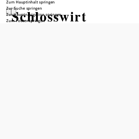
Zum Hauptinhalt springen
Zur Suche springen
Schlosswirt
Zur Hauptnavigation springen
Zum Footer springen
Waidhofen
Öffnungszeiten
vom 29.05. bis zum 28.05.
Mittwoch
10:00 - 14:00 Uhr
18:00 - 23:00 Uhr
Donnerstag
10:00 - 14:00 Uhr
18:00 - 23:00 Uhr
Freitag
10:00 - 14:00 Uhr
18:00 - 23:00 Uhr
Samstag
10:00 - 23:00 Uhr
Sonntag
10:00 - 17:00 Uhr