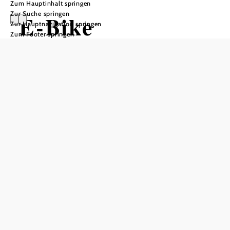
Zum Hauptinhalt springen
Zur Suche springen
E-Bike
Zur Hauptnavigation springen
Zum Footer springen
Verleihstation
Schloss an der
Eisenstraße
In Merkliste speichern
Wir verfügen über 4 E-Bikes, Verleih exklusiv an unsere
Hausgäste.
€ 30,00 pro Tag
Preis für Hotelgäste:
Helm, Körbchen und Schloss sind inkludiert.