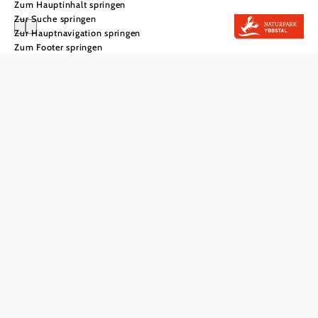
Zum Hauptinhalt springen
Zur Suche springen
Zur Hauptnavigation springen
Zum Footer springen
Naturpark Ybbstal
Haben Sie Fragen? Wir helfen gerne weiter.
+43 681 81152991
office@naturpark-ybbstal.at
Startseite
Verein Naturparke Niederösterreich
Impressum
Datenschutz
Barrierefreiheit