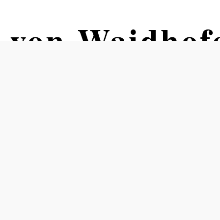
l von Waidhof
n Waidhofen, Lokalbahnhof