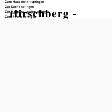
Zum Hauptinhalt springen
Zur Suche springen
Hirschberg -
Zur Hauptnavigation springen
Zum Footer springen
Spindeleben
Wandertour ausgehend von
Waidhofen/Ybbs–Bürgerspitalkirche,
Zentrum
Schwierigkeit: schwer
Distanz: 26,79 km
Dauer: 7:50 h
Aufstieg: 1330 Hm
Abstieg: 1330 Hm
In Merkliste speichern