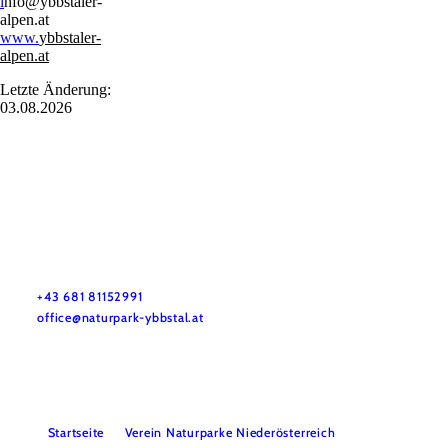
i
nfo@ybbstaler-
alpen.at
www.
ybbstaler-
alpen.at
Letzte Änderung:
03.08.2026
Naturpark Ybbstal
Haben Sie Fragen? Wir helfen gerne weiter.
+43 681 81152991
office@naturpark-ybbstal.at
Startseite
Verein Naturparke Niederösterreich