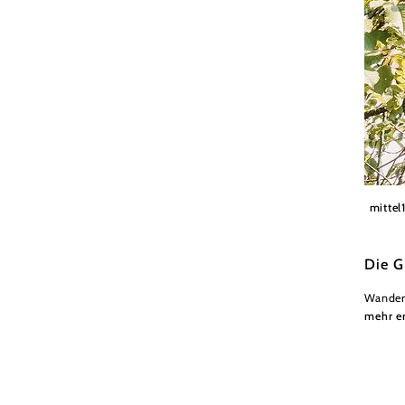
Nieder
mittel
Die G
Wander
mehr e