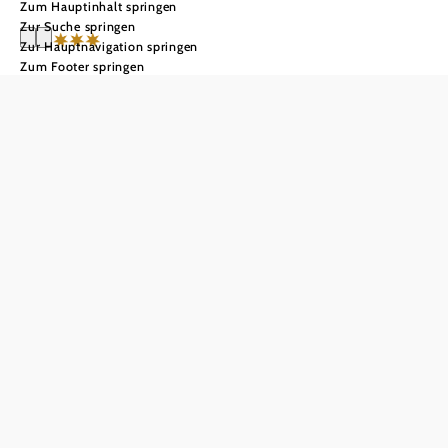
Zum Hauptinhalt springen
Zur Suche springen
Zur Hauptnavigation springen
Zum Footer springen
Landhotel
Moshammer
In Merkliste speichern
Herzlich willkommen im Landhotel & Wirtshaus
Moshammer!
Es freut uns, Ihnen eine Tradition vorstellen zu dürfen, die