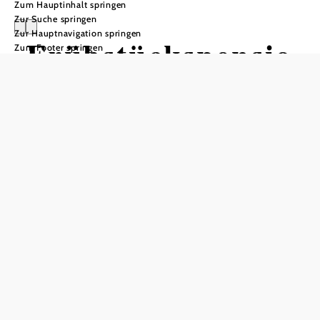
Zum Hauptinhalt springen
Zur Suche springen
Zur Hauptnavigation springen
Frühstückspensio
Zum Footer springen
n Haus Hoher
Markt
In Merkliste speichern
Das kleine Stadthotel in Waidhofen an der Ybbs.
Mitten im Zentrum gelegen, bietet die einzigartige Terrasse