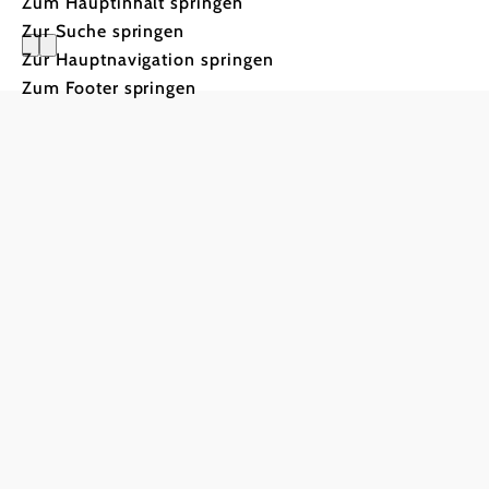
Zum Hauptinhalt springen
Zur Suche springen
Zur Hauptnavigation springen
Zum Footer springen
Naturpark Ybbstal
Haben Sie Fragen? Wir helfen gerne weiter.
+43 681 81152991
office@naturpark-ybbstal.at
Impressum
Datenschutz
Barrierefreiheit
Copyright © Naturpark Ybbstal