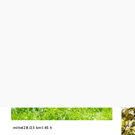
©
Wolfgang Wutzl
mittel
28,03 km
1:45 h