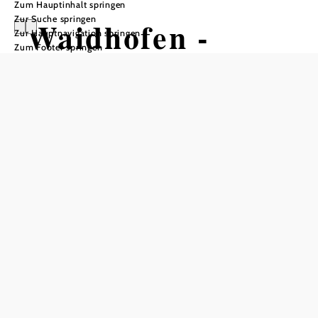
Zum Hauptinhalt springen
Zur Suche springen
Waidhofen -
Zur Hauptnavigation springen
Zum Footer springen
Sonntagberg - St.
Leonhard am
Walde
Wandertour ausgehend von Bahnhof
Böhlerwerk
Schwierigkeit: mittel
Distanz: 17,99 km
Dauer: 5:30 h
Aufstieg: 739 Hm
Abstieg: 391 Hm
In Merkliste speichern